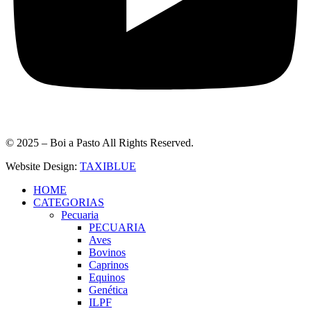
© 2025 – Boi a Pasto All Rights Reserved.
Website Design:
TAXIBLUE
HOME
CATEGORIAS
Pecuaria
PECUARIA
Aves
Bovinos
Caprinos
Equinos
Genética
ILPF