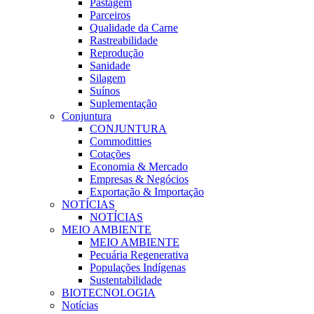
Pastagem
Parceiros
Qualidade da Carne
Rastreabilidade
Reprodução
Sanidade
Silagem
Suínos
Suplementação
Conjuntura
CONJUNTURA
Commoditties
Cotações
Economia & Mercado
Empresas & Negócios
Exportação & Importação
NOTÍCIAS
NOTÍCIAS
MEIO AMBIENTE
MEIO AMBIENTE
Pecuária Regenerativa
Populações Indígenas
Sustentabilidade
BIOTECNOLOGIA
Notícias