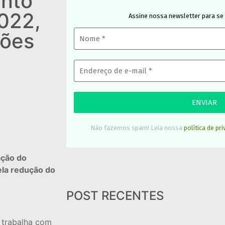
nto
022,
Assine nossa newsletter para se
hões
Não fazemos spam! Leia nossa
política de pr
ação do
ela redução do
POST RECENTES
 trabalha com