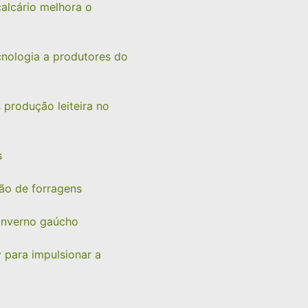
alcário melhora o
cnologia a produtores do
 produção leiteira no
s
ão de forragens
 inverno gaúcho
 para impulsionar a