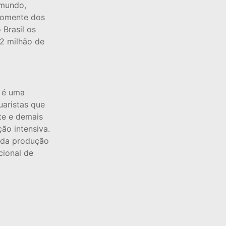
 mundo,
somente dos
Brasil os
,2 milhão de
 é uma
uaristas que
te e demais
ão intensiva.
 da produção
cional de