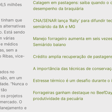
Calagem em pastagens: saiba quando o c
 6,5 milhões
desempenho da braquiária
e tinham que
CNA/SENAR lança ‘Rally’ para difundir te
s alternativas
semiárido da BA e MG
o. Está sendo
 várias
Manejo forrageiro aumenta em seis vezes
 e médios
Semiárido baiano
as, sem a
 Ribas, vice-
Crédito amplia recuperação de pastagen
A importância das técnicas de conservaç
dados no
isão, em um
Estresse térmico é um desafio durante o
idade. “Nunca o
 tão
Forrageiras ganham destaque no BeefDay
 os projetos
produtividade da pecuária
 mercado. O
planejamento e