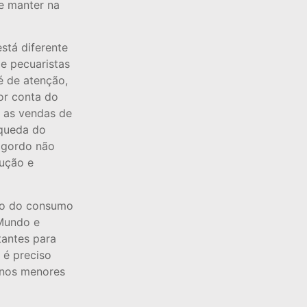
se manter na
stá diferente
e pecuaristas
é de atenção,
or conta do
, as vendas de
 queda do
i gordo não
dução e
to do consumo
Mundo e
tantes para
 é preciso
 nos menores