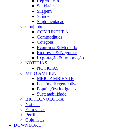
Reprodução
Sanidade
Silagem
Suínos
Suplementação
Conjuntura
CONJUNTURA
Commoditties
Cotações
Economia & Mercado
Empresas & Negócios
Exportação & Importação
NOTÍCIAS
NOTÍCIAS
MEIO AMBIENTE
MEIO AMBIENTE
Pecuária Regenerativa
Populações Indígenas
Sustentabilidade
BIOTECNOLOGIA
Notícias
Entrevistas
Perfil
Colunistas
DOWNLOAD