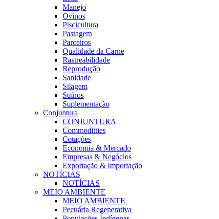
Manejo
Ovinos
Piscicultura
Pastagem
Parceiros
Qualidade da Carne
Rastreabilidade
Reprodução
Sanidade
Silagem
Suínos
Suplementação
Conjuntura
CONJUNTURA
Commoditties
Cotações
Economia & Mercado
Empresas & Negócios
Exportação & Importação
NOTÍCIAS
NOTÍCIAS
MEIO AMBIENTE
MEIO AMBIENTE
Pecuária Regenerativa
Populações Indígenas