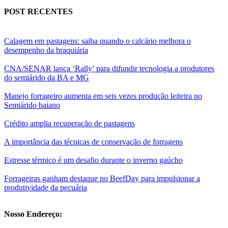
POST RECENTES
Calagem em pastagens: saiba quando o calcário melhora o
desempenho da braquiária
CNA/SENAR lança ‘Rally’ para difundir tecnologia a produtores
do semiárido da BA e MG
Manejo forrageiro aumenta em seis vezes produção leiteira no
Semiárido baiano
Crédito amplia recuperação de pastagens
A importância das técnicas de conservação de forragens
Estresse térmico é um desafio durante o inverno gaúcho
Forrageiras ganham destaque no BeefDay para impulsionar a
produtividade da pecuária
Nosso Endereço: