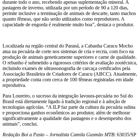
durante todo o ano, recebendo apenas suplementação mineral. A
pastagem de inverno, utilizada por um período de 90 a 120 dias,
permite inclusive a terminação de animais de descarte, tanto machos
quanto fêmeas, que não serão utilizados como reprodutores. A
capacidade de engorda é realmente muito boa”, destaca o produtor.
Localizada na região central do Paraná, a Cabanha Caracu Mocho
atua na pecuária de corte nos sistemas de cria e recria, com foco na
produção de animais geneticamente superiores e carne de qualidade.
O rebanho é submetido a rigorosos critérios de avaliação zootécnica,
incluindo exames de ultrassonografia de carcaça certificados pela
Associação Brasileira de Criadores de Caracu (ABCC). Atualmente,
a propriedade conta com cerca de 100 fêmeas registradas em idade
reprodutiva.
Para Loureiro, o sucesso da integração lavoura-pecuária no Sul do
Brasil está diretamente ligado à tradição regional e à adoção de
tecnologias agrícolas. “A ILP faz parte da cultura da pecuária sulina
e proporciona ganhos econômicos ao produtor, além de melhorar
significativamente a qualidade das pastagens e o desempenho dos
animais”, conclui.
Redação Boi a Pasto – Jornalista Camila Gusmão MTB
: 63035/SP