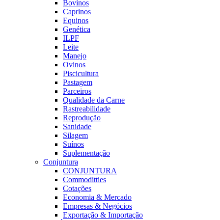
Bovinos
Caprinos
Equinos
Genética
ILPF
Leite
Manejo
Ovinos
Piscicultura
Pastagem
Parceiros
Qualidade da Carne
Rastreabilidade
Reprodução
Sanidade
Silagem
Suínos
Suplementação
Conjuntura
CONJUNTURA
Commoditties
Cotações
Economia & Mercado
Empresas & Negócios
Exportação & Importação