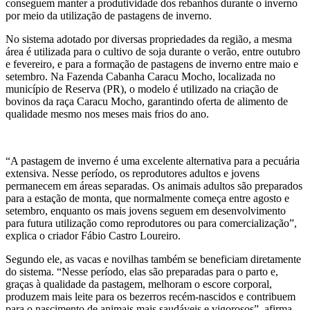
conseguem manter a produtividade dos rebanhos durante o inverno
por meio da utilização de pastagens de inverno.
No sistema adotado por diversas propriedades da região, a mesma
área é utilizada para o cultivo de soja durante o verão, entre outubro
e fevereiro, e para a formação de pastagens de inverno entre maio e
setembro. Na Fazenda Cabanha Caracu Mocho, localizada no
município de Reserva (PR), o modelo é utilizado na criação de
bovinos da raça Caracu Mocho, garantindo oferta de alimento de
qualidade mesmo nos meses mais frios do ano.
“A pastagem de inverno é uma excelente alternativa para a pecuária
extensiva. Nesse período, os reprodutores adultos e jovens
permanecem em áreas separadas. Os animais adultos são preparados
para a estação de monta, que normalmente começa entre agosto e
setembro, enquanto os mais jovens seguem em desenvolvimento
para futura utilização como reprodutores ou para comercialização”,
explica o criador Fábio Castro Loureiro.
Segundo ele, as vacas e novilhas também se beneficiam diretamente
do sistema. “Nesse período, elas são preparadas para o parto e,
graças à qualidade da pastagem, melhoram o escore corporal,
produzem mais leite para os bezerros recém-nascidos e contribuem
para o nascimento de animais mais saudáveis e vigorosos”, afirma.