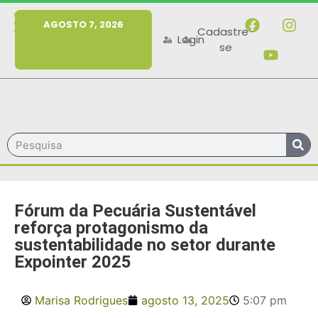
MENU
AGOSTO 7, 2026
Cadastre-
Login
se
Fórum da Pecuária Sustentável
reforça protagonismo da
sustentabilidade no setor durante
Expointer 2025
Marisa Rodrigues
agosto 13, 2025
5:07 pm