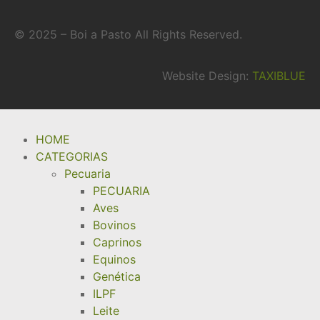
© 2025 – Boi a Pasto All Rights Reserved.
Website Design:
TAXIBLUE
HOME
CATEGORIAS
Pecuaria
PECUARIA
Aves
Bovinos
Caprinos
Equinos
Genética
ILPF
Leite