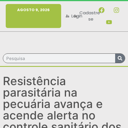
MENU
AGOSTO 9, 2026
Cadastre-
Login
se
Resistência
parasitária na
pecuária avança e
acende alerta no
controle sanitário dos