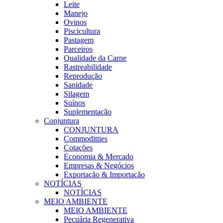
Leite
Manejo
Ovinos
Piscicultura
Pastagem
Parceiros
Qualidade da Carne
Rastreabilidade
Reprodução
Sanidade
Silagem
Suínos
Suplementação
Conjuntura
CONJUNTURA
Commoditties
Cotações
Economia & Mercado
Empresas & Negócios
Exportação & Importação
NOTÍCIAS
NOTÍCIAS
MEIO AMBIENTE
MEIO AMBIENTE
Pecuária Regenerativa