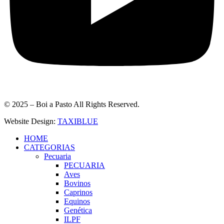
© 2025 – Boi a Pasto All Rights Reserved.
Website Design:
TAXIBLUE
HOME
CATEGORIAS
Pecuaria
PECUARIA
Aves
Bovinos
Caprinos
Equinos
Genética
ILPF