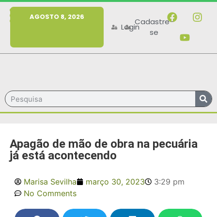
MENU
AGOSTO 8, 2026
Cadastre-
Login
se
Apagão de mão de obra na pecuária
já está acontecendo
Marisa Sevilha
março 30, 2023
3:29 pm
No Comments