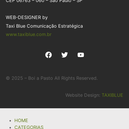
CEP 06763 – 060 – São Paulo – SP
WEB-DESIGNER by
Taxi Blue Comunicação Estratégica
www.taxiblue.com.br
© 2025 – Boi a Pasto All Rights Reserved.
Website Design:
TAXIBLUE
HOME
CATEGORIAS