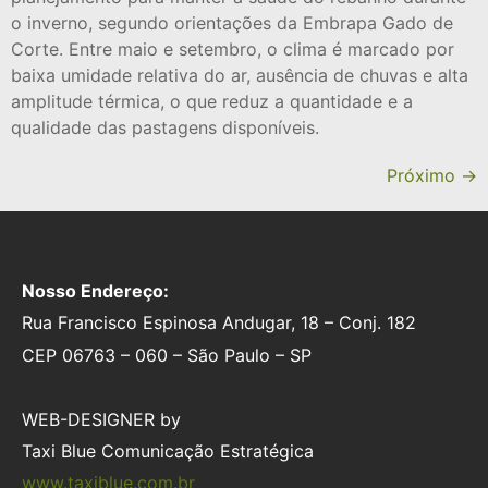
o inverno, segundo orientações da Embrapa Gado de
Corte. Entre maio e setembro, o clima é marcado por
baixa umidade relativa do ar, ausência de chuvas e alta
amplitude térmica, o que reduz a quantidade e a
qualidade das pastagens disponíveis.
Próximo
→
Nosso Endereço:
Rua Francisco Espinosa Andugar, 18 – Conj. 182
CEP 06763 – 060 – São Paulo – SP
WEB-DESIGNER by
Taxi Blue Comunicação Estratégica
www.taxiblue.com.br