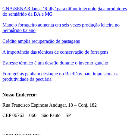
CNA/SENAR lança ‘Rally’ para difundir tecnologia a produtores
do semiárido da BA e MG
Manejo forrageiro aumenta em seis vezes produção leiteira no
Semiárido baiano
Crédito amplia recuperação de pastagens
A importância das técnicas de conservação de forragens
Estresse térmico é um desafio durante o inverno gaúcho
Forrageiras ganham destaque no BeefDay para impulsionar a
produtividade da pecuária
Nosso Endereço:
Rua Francisco Espinosa Andugar, 18 – Conj. 182
CEP 06763 – 060 – São Paulo – SP