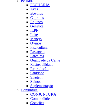
Pecuaria
PECUARIA
Aves
Bovinos
Caprinos
Equinos
Genética
ILPF
Leite
Manejo
Ovinos
Piscicultura
Pastagem
Parceiros
Qualidade da Carne
Rastreabilidade
Reprodução
Sanidade
Silagem
Suínos
Suplementação
Conjuntura
CONJUNTURA
Commoditties
Cotações