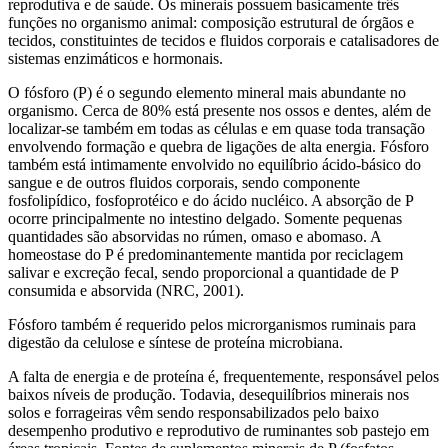
reprodutiva e de saúde. Os minerais possuem basicamente três
funções no organismo animal: composição estrutural de órgãos e
tecidos, constituintes de tecidos e fluidos corporais e catalisadores de
sistemas enzimáticos e hormonais.
O fósforo (P) é o segundo elemento mineral mais abundante no
organismo. Cerca de 80% está presente nos ossos e dentes, além de
localizar-se também em todas as células e em quase toda transação
envolvendo formação e quebra de ligações de alta energia. Fósforo
também está intimamente envolvido no equilíbrio ácido-básico do
sangue e de outros fluidos corporais, sendo componente
fosfolipídico, fosfoprotéico e do ácido nucléico. A absorção de P
ocorre principalmente no intestino delgado. Somente pequenas
quantidades são absorvidas no rúmen, omaso e abomaso. A
homeostase do P é predominantemente mantida por reciclagem
salivar e excreção fecal, sendo proporcional a quantidade de P
consumida e absorvida (NRC, 2001).
Fósforo também é requerido pelos microrganismos ruminais para
digestão da celulose e síntese de proteína microbiana.
A falta de energia e de proteína é, frequentemente, responsável pelos
baixos níveis de produção. Todavia, desequilíbrios minerais nos
solos e forrageiras vêm sendo responsabilizados pelo baixo
desempenho produtivo e reprodutivo de ruminantes sob pastejo em