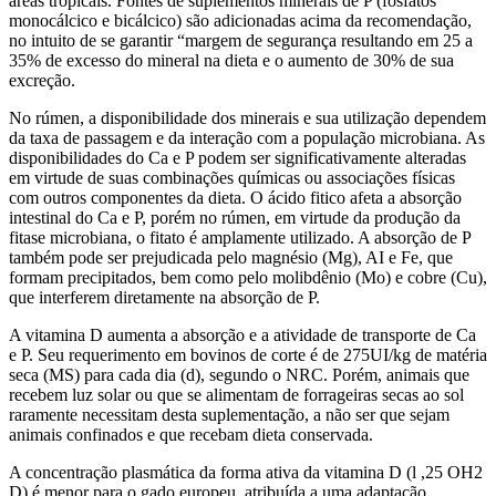
áreas tropicais. Fontes de suplementos minerais de P (fosfatos
monocálcico e bicálcico) são adicionadas acima da recomendação,
no intuito de se garantir “margem de segurança resultando em 25 a
35% de excesso do mineral na dieta e o aumento de 30% de sua
excreção.
No rúmen, a disponibilidade dos minerais e sua utilização dependem
da taxa de passagem e da interação com a população microbiana. As
disponibilidades do Ca e P podem ser significativamente alteradas
em virtude de suas combinações químicas ou associações físicas
com outros componentes da dieta. O ácido fitico afeta a absorção
intestinal do Ca e P, porém no rúmen, em virtude da produção da
fitase microbiana, o fitato é amplamente utilizado. A absorção de P
também pode ser prejudicada pelo magnésio (Mg), AI e Fe, que
formam precipitados, bem como pelo molibdênio (Mo) e cobre (Cu),
que interferem diretamente na absorção de P.
A vitamina D aumenta a absorção e a atividade de transporte de Ca
e P. Seu requerimento em bovinos de corte é de 275UI/kg de matéria
seca (MS) para cada dia (d), segundo o NRC. Porém, animais que
recebem luz solar ou que se alimentam de forrageiras secas ao sol
raramente necessitam desta suplementação, a não ser que sejam
animais confinados e que recebam dieta conservada.
A concentração plasmática da forma ativa da vitamina D (l ,25 OH2
D) é menor para o gado europeu, atribuída a uma adaptação