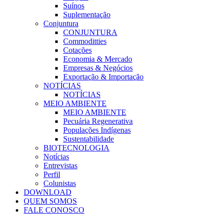
Suínos
Suplementação
Conjuntura
CONJUNTURA
Commoditties
Cotações
Economia & Mercado
Empresas & Negócios
Exportação & Importação
NOTÍCIAS
NOTÍCIAS
MEIO AMBIENTE
MEIO AMBIENTE
Pecuária Regenerativa
Populações Indígenas
Sustentabilidade
BIOTECNOLOGIA
Notícias
Entrevistas
Perfil
Colunistas
DOWNLOAD
QUEM SOMOS
FALE CONOSCO