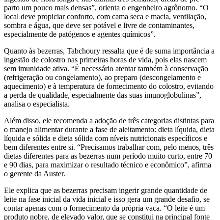
parto um pouco mais densas”, orienta o engenheiro agrônomo. “O
local deve propiciar conforto, com cama seca e macia, ventilação,
sombra e água, que deve ser potável e livre de contaminantes,
especialmente de patógenos e agentes químicos”.
Quanto às bezerras, Tabchoury ressalta que é de suma importância a
ingestão de colostro nas primeiras horas de vida, pois elas nascem
sem imunidade ativa. “É necessário atentar também à conservação
(refrigeração ou congelamento), ao preparo (descongelamento e
aquecimento) e à temperatura de fornecimento do colostro, evitando
a perda de qualidade, especialmente das suas imunoglobulinas”,
analisa o especialista.
Além disso, ele recomenda a adoção de três categorias distintas para
o manejo alimentar durante a fase de aleitamento: dieta líquida, dieta
líquida e sólida e dieta sólida com níveis nutricionais específicos e
bem diferentes entre si. “Precisamos trabalhar com, pelo menos, três
dietas diferentes para as bezerras num período muito curto, entre 70
e 90 dias, para maximizar o resultado técnico e econômico”, afirma
o gerente da Auster.
Ele explica que as bezerras precisam ingerir grande quantidade de
leite na fase inicial da vida inicial e isso gera um grande desafio, se
contar apenas com o fornecimento da própria vaca. “O leite é um
produto nobre, de elevado valor, que se constitui na principal fonte