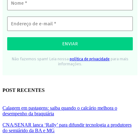
Não fazemos spam! Leia nossa
política de privacidade
para mais
informações.
POST RECENTES
Calagem em pastagens: saiba quando o calcário melhora o
desempenho da braquiária
CNA/SENAR lança ‘Rally’ para difundir tecnologia a produtores
do semiárido da BA e MG