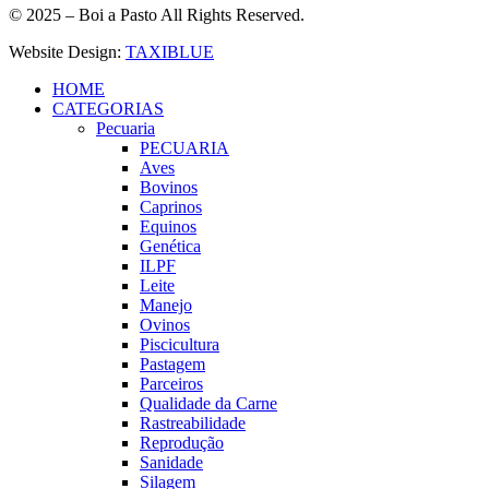
© 2025 – Boi a Pasto All Rights Reserved.
Website Design:
TAXIBLUE
HOME
CATEGORIAS
Pecuaria
PECUARIA
Aves
Bovinos
Caprinos
Equinos
Genética
ILPF
Leite
Manejo
Ovinos
Piscicultura
Pastagem
Parceiros
Qualidade da Carne
Rastreabilidade
Reprodução
Sanidade
Silagem