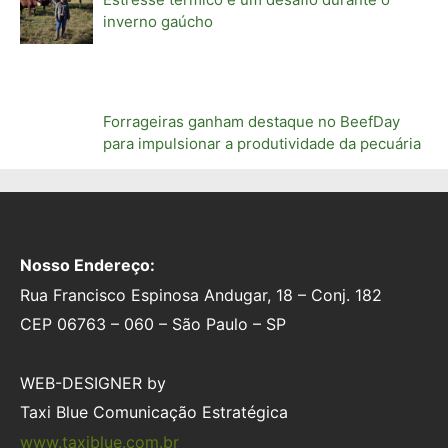
inverno gaúcho
Forrageiras ganham destaque no BeefDay
para impulsionar a produtividade da pecuária
Nosso Endereço:
Rua Francisco Espinosa Andugar, 18 – Conj. 182
CEP 06763 – 060 – São Paulo – SP
WEB-DESIGNER by
Taxi Blue Comunicação Estratégica
www.taxiblue.com.br