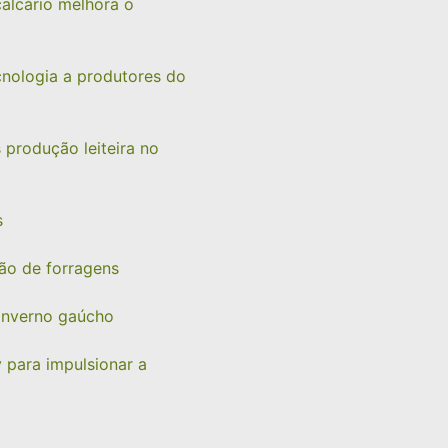
alcário melhora o
cnologia a produtores do
 produção leiteira no
s
ão de forragens
 inverno gaúcho
 para impulsionar a