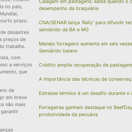
Calagem em pastagens: saiba quando o c
s no país,
desempenho da braquiária
Mundial,
 curto prazo.
CNA/SENAR lança ‘Rally’ para difundir te
semiárido da BA e MG
 de desastres
os preços de
Manejo forrageiro aumenta em seis vezes
o trabalho.
Semiárido baiano
ista, com
sso a serviços
Crédito amplia recuperação de pastagen
cumento, que
A importância das técnicas de conservaç
cano de
Estresse térmico é um desafio durante o
gir em breve
ca não mais
Forrageiras ganham destaque no BeefDay
 garantir
produtividade da pecuária
danças