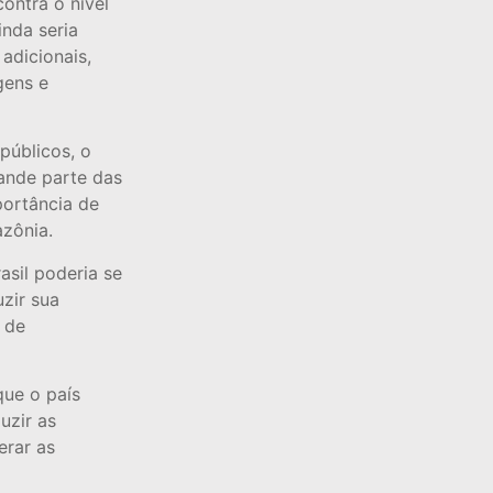
contra o nível
inda seria
adicionais,
gens e
públicos, o
ande parte das
portância de
zônia.
asil poderia se
zir sua
 de
que o país
uzir as
erar as