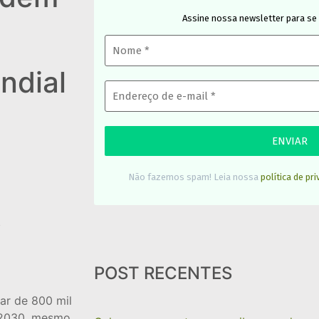
Assine nossa newsletter para se
ndial
Não fazemos spam! Leia nossa
política de pr
á
POST RECENTES
ar de 800 mil
m 2030, mesmo