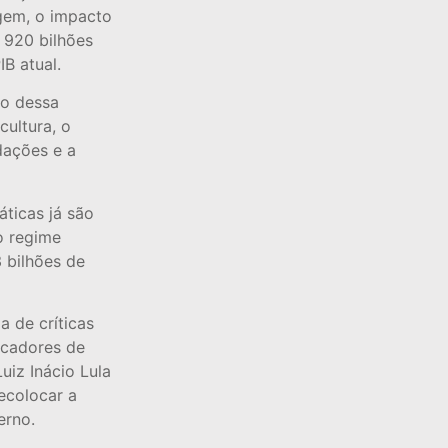
gem, o impacto
 920 bilhões
IB atual.
co dessa
cultura, o
dações e a
ticas já são
o regime
 bilhões de
 de críticas
icadores de
iz Inácio Lula
ecolocar a
erno.