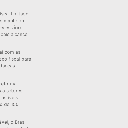
scal limitado
s diante do
necessário
 país alcance
cal com as
ço fiscal para
udanças
reforma
s a setores
ustíveis
ão de 150
vel, o Brasil