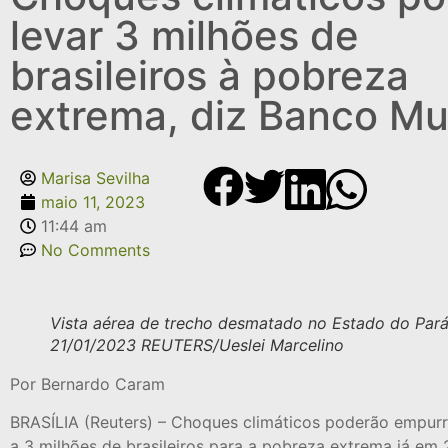
levar 3 milhões de
brasileiros à pobreza
extrema, diz Banco Mu
Marisa Sevilha
maio 11, 2023
11:44 am
No Comments
Vista aérea de trecho desmatado no Estado do Par
21/01/2023 REUTERS/Ueslei Marcelino
Por Bernardo Caram
BRASÍLIA (Reuters) – Choques climáticos poderão empurr
a 3 milhões de brasileiros para a pobreza extrema já e