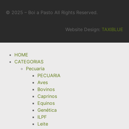
© 2025 – Boi a Pasto All Rights Reserved.
Website Design:
TAXIBLUE
HOME
CATEGORIAS
Pecuaria
PECUARIA
Aves
Bovinos
Caprinos
Equinos
Genética
ILPF
Leite