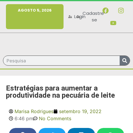
MENU
AGOSTO 5, 2026
Cadastre-
Login
se
Estratégias para aumentar a
produtividade na pecuária de leite
Marisa Rodrigues
setembro 19, 2022
6:46 pm
No Comments