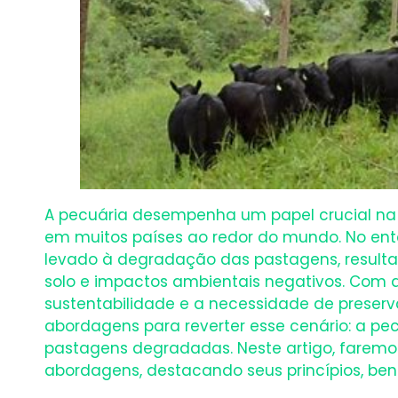
A pecuária desempenha um papel crucial na
em muitos países ao redor do mundo. No en
levado à degradação das pastagens, resulta
solo e impactos ambientais negativos. Com
sustentabilidade e a necessidade de preserva
abordagens para reverter esse cenário: a pe
pastagens degradadas. Neste artigo, farem
abordagens, destacando seus princípios, bene