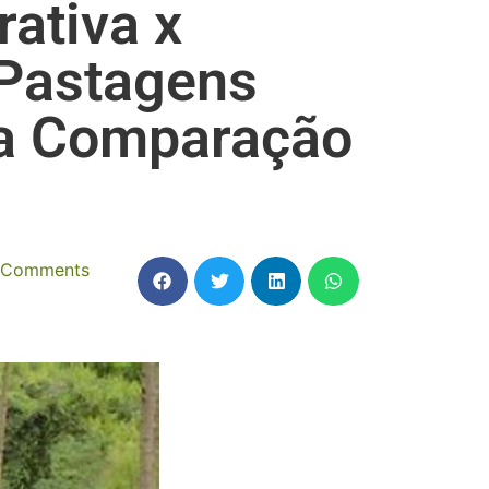
ativa x
Pastagens
a Comparação
 Comments