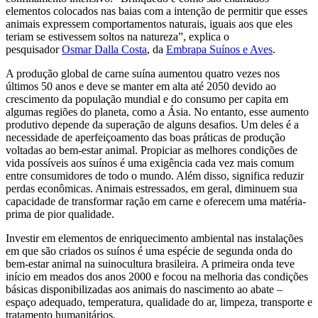
elementos colocados nas baias com a intenção de permitir que esses
animais expressem comportamentos naturais, iguais aos que eles
teriam se estivessem soltos na natureza”, explica o
pesquisador
Osmar Dalla Costa
, da
Embrapa Suínos e Aves
.
A produção global de carne suína aumentou quatro vezes nos
últimos 50 anos e deve se manter em alta até 2050 devido ao
crescimento da população mundial e do consumo per capita em
algumas regiões do planeta, como a Ásia. No entanto, esse aumento
produtivo depende da superação de alguns desafios. Um deles é a
necessidade de aperfeiçoamento das boas práticas de produção
voltadas ao bem-estar animal. Propiciar as melhores condições de
vida possíveis aos suínos é uma exigência cada vez mais comum
entre consumidores de todo o mundo. Além disso, significa reduzir
perdas econômicas. Animais estressados, em geral, diminuem sua
capacidade de transformar ração em carne e oferecem uma matéria-
prima de pior qualidade.
Investir em elementos de enriquecimento ambiental nas instalações
em que são criados os suínos é uma espécie de segunda onda do
bem-estar animal na suinocultura brasileira. A primeira onda teve
início em meados dos anos 2000 e focou na melhoria das condições
básicas disponibilizadas aos animais do nascimento ao abate –
espaço adequado, temperatura, qualidade do ar, limpeza, transporte e
tratamento humanitários.