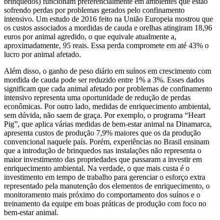
brinquedos) funcionam preferencialmente em ambientes que estão
sofrendo perdas por problemas gerados pelo confinamento
intensivo. Um estudo de 2016 feito na União Europeia mostrou que
os custos associados a mordidas de cauda e orelhas atingiram 18,96
euros por animal agredido, o que equivale atualmente a,
aproximadamente, 95 reais. Essa perda compromete em até 43% o
lucro por animal afetado.
Além disso, o ganho de peso diário em suínos em crescimento com
mordida de cauda pode ser reduzido entre 1% a 3%. Esses dados
significam que cada animal afetado por problemas de confinamento
intensivo representa uma oportunidade de redução de perdas
econômicas. Por outro lado, medidas de enriquecimento ambiental,
sem dúvida, não saem de graça. Por exemplo, o programa “Heart
Pig”, que aplica várias medidas de bem-estar animal na Dinamarca,
apresenta custos de produção 7,9% maiores que os da produção
convencional naquele país. Porém, experiências no Brasil ensinam
que a introdução de brinquedos nas instalações não representa o
maior investimento das propriedades que passaram a investir em
enriquecimento ambiental. Na verdade, o que mais custa é o
investimento em tempo de trabalho para gerenciar o esforço extra
representado pela manutenção dos elementos de enriquecimento, o
monitoramento mais próximo do comportamento dos suínos e o
treinamento da equipe em boas práticas de produção com foco no
bem-estar animal.