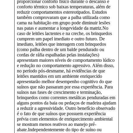
proporcionar conforto físico durante o descanso e
conforto térmico sob baixas temperaturas, além de
reduzir comportamentos estereotipados. Estudos
também comprovaram que a palha utilizada como
cama na habitação em grupo pode diminuir lesões
nas patas e aumentar a longevidade da matriz.No
caso de leitões lactentes e na creche, os brinquedos
cumprem um papel imediato e outro futuro. De
imediato, leitões que interagem com brinquedos
(como palha dentro de um balde pendurado ou
cordas de ráfia espalhadas pelas instalações)
apresentam maiores níveis de comportamento lúdico
e redução no comportamento agressivo. Além disso,
no período pós-desmame, há evidências de que
leitões mantidos em um ambiente enriquecido
apresentarão melhor desempenho cognitivo do que
suínos que não passaram por essa experiência. Para
suínos nas fases de crescimento e terminação,
brinquedos como correntes metálicas penduradas em
alguns pontos da baia ou pedaços de madeira ajudam
a reduzir a agressividade. Outro benefício observado
é o fato de que suínos que possuem experiência
prévia com elementos de enriquecimento ambiental
se mostram menos reativos ao manejo pré-
abate.Independentemente do tipo de suíno ou