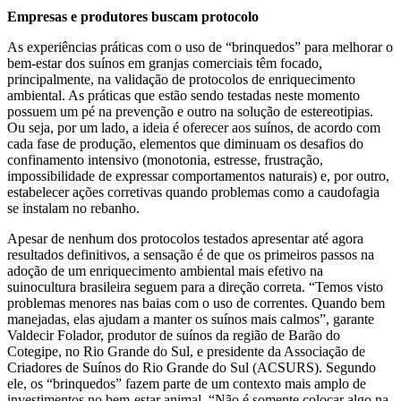
Empresas e produtores buscam protocolo
As experiências práticas com o uso de “brinquedos” para melhorar o
bem-estar dos suínos em granjas comerciais têm focado,
principalmente, na validação de protocolos de enriquecimento
ambiental. As práticas que estão sendo testadas neste momento
possuem um pé na prevenção e outro na solução de estereotipias.
Ou seja, por um lado, a ideia é oferecer aos suínos, de acordo com
cada fase de produção, elementos que diminuam os desafios do
confinamento intensivo (monotonia, estresse, frustração,
impossibilidade de expressar comportamentos naturais) e, por outro,
estabelecer ações corretivas quando problemas como a caudofagia
se instalam no rebanho.
Apesar de nenhum dos protocolos testados apresentar até agora
resultados definitivos, a sensação é de que os primeiros passos na
adoção de um enriquecimento ambiental mais efetivo na
suinocultura brasileira seguem para a direção correta. “Temos visto
problemas menores nas baias com o uso de correntes. Quando bem
manejadas, elas ajudam a manter os suínos mais calmos”, garante
Valdecir Folador, produtor de suínos da região de Barão do
Cotegipe, no Rio Grande do Sul, e presidente da Associação de
Criadores de Suínos do Rio Grande do Sul (ACSURS). Segundo
ele, os “brinquedos” fazem parte de um contexto mais amplo de
investimentos no bem-estar animal. “Não é somente colocar algo na