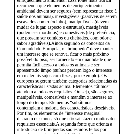
enriquecimento ambiental. Essa fonte mais teórica
recomenda que elementos de enriquecimento
ambiental devem ser seguros (sem representar risco à
saúde dos animais), investigáveis (passíveis de serem
escavados com o focinho), manipuláveis (devem
mudar de lugar, aspecto e estrutura), mastigáveis
(podem ser mordidos) e comestíveis (de preferência,
que possam ser comidos ou cheirados, com odor e
sabor agradáveis).Ainda segundo os conceitos da
Comunidade Europeia, o “brinquedo” deve manter
um interesse que se renova, ficar o mais próximo
possível do piso, ser fornecido em quantidade que
permita fácil acesso a todos os animais e ser
apresentado limpo (suínos perdem logo o interesse
em materiais sujos com fezes, por exemplo). Os
europeus sugerem também categorias relacionadas às
características listadas acima. Elementos “ótimos”
atendem a todos os requisitos. Ou seja, são seguros,
manipuláveis, comestíveis e mantêm o interesse ao
longo do tempo. Elementos “subótimos”
contemplam a maioria das características desejáveis.
Por fim, os elementos de “interesse marginal”
distraem os suínos, só que não satisfazem muitos dos
requisitos essenciais.A segunda fonte que orienta a
introdução de brinquedos são estudos feitos por