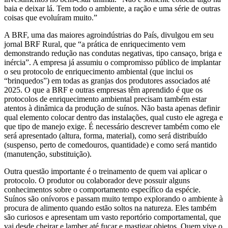
baia e deixar lá. Tem todo o ambiente, a ração e uma série de outras
coisas que evoluíram muito.”
A BRF, uma das maiores agroindústrias do País, divulgou em seu
jornal BRF Rural, que “a prática de enriquecimento vem
demonstrando redução nas condutas negativas, tipo cansaço, briga e
inércia”. A empresa já assumiu o compromisso público de implantar
o seu protocolo de enriquecimento ambiental (que inclui os
“brinquedos”) em todas as granjas dos produtores associados até
2025. O que a BRF e outras empresas têm aprendido é que os
protocolos de enriquecimento ambiental precisam também estar
atentos à dinâmica da produção de suínos. Não basta apenas definir
qual elemento colocar dentro das instalações, qual custo ele agrega e
que tipo de manejo exige. É necessário descrever também como ele
será apresentado (altura, forma, material), como será distribuído
(suspenso, perto de comedouros, quantidade) e como será mantido
(manutenção, substituição).
Outra questão importante é o treinamento de quem vai aplicar o
protocolo. O produtor ou colaborador deve possuir alguns
conhecimentos sobre o comportamento específico da espécie.
Suínos são onívoros e passam muito tempo explorando o ambiente à
procura de alimento quando estão soltos na natureza. Eles também
são curiosos e apresentam um vasto reportório comportamental, que
vai desde cheirar e lamber até fuçar e mastigar objetos. Quem vive o