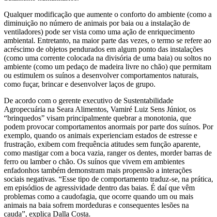
Qualquer modificação que aumente o conforto do ambiente (como a
diminuição no número de animais por baia ou a instalação de
ventiladores) pode ser vista como uma ação de enriquecimento
ambiental. Entretanto, na maior parte das vezes, o termo se refere ao
acréscimo de objetos pendurados em algum ponto das instalações
(como uma corrente colocada na divisória de uma baia) ou soltos no
ambiente (como um pedaço de madeira livre no chão) que permitam
ou estimulem os suínos a desenvolver comportamentos naturais,
como fuçar, brincar e desenvolver laços de grupo.
De acordo com o gerente executivo de Sustentabilidade
Agropecuária na Seara Alimentos, Vamiré Luiz Sens Júnior, os
“brinquedos” visam principalmente quebrar a monotonia, que
podem provocar comportamentos anormais por parte dos suínos. Por
exemplo, quando os animais experienciam estados de estresse e
frustração, exibem com frequência atitudes sem função aparente,
como mastigar com a boca vazia, ranger os dentes, morder barras de
ferro ou lamber o chão. Os suínos que vivem em ambientes
enfadonhos também demonstram mais propensão a interações
sociais negativas. “Esse tipo de comportamento traduz-se, na prática,
em episódios de agressividade dentro das baias. É daí que vêm
problemas como a caudofagia, que ocorre quando um ou mais
animais na baia sofrem mordeduras e consequentes lesões na
cauda”, explica Dalla Costa.