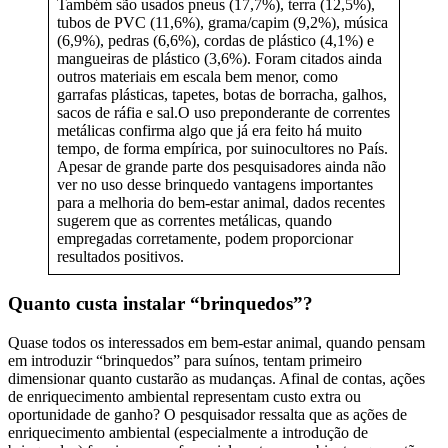
Também são usados pneus (17,7%), terra (12,5%),
tubos de PVC (11,6%), grama/capim (9,2%), música
(6,9%), pedras (6,6%), cordas de plástico (4,1%) e
mangueiras de plástico (3,6%). Foram citados ainda
outros materiais em escala bem menor, como
garrafas plásticas, tapetes, botas de borracha, galhos,
sacos de ráfia e sal.O uso preponderante de correntes
metálicas confirma algo que já era feito há muito
tempo, de forma empírica, por suinocultores no País.
Apesar de grande parte dos pesquisadores ainda não
ver no uso desse brinquedo vantagens importantes
para a melhoria do bem-estar animal, dados recentes
sugerem que as correntes metálicas, quando
empregadas corretamente, podem proporcionar
resultados positivos.
Quanto custa instalar “brinquedos”?
Quase todos os interessados em bem-estar animal, quando pensam
em introduzir “brinquedos” para suínos, tentam primeiro
dimensionar quanto custarão as mudanças. Afinal de contas, ações
de enriquecimento ambiental representam custo extra ou
oportunidade de ganho? O pesquisador ressalta que as ações de
enriquecimento ambiental (especialmente a introdução de