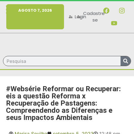
MENU
AGOSTO 7, 2026
Cadastre-
Login
se
#Websérie Reformar ou Recuperar:
eis a questão Reforma x
Recuperação de Pastagens:
Compreendendo as Diferenças e
seus Impactos Ambientais
Marisa Sevilha
setembro 5, 2023
12:48 pm