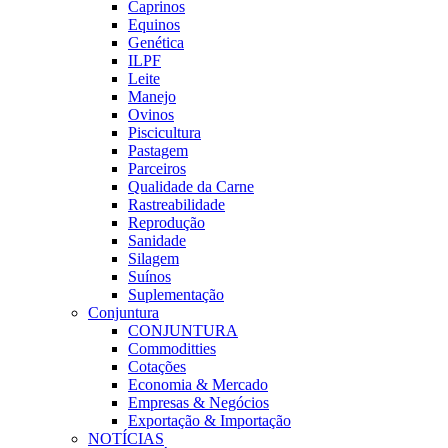
Caprinos
Equinos
Genética
ILPF
Leite
Manejo
Ovinos
Piscicultura
Pastagem
Parceiros
Qualidade da Carne
Rastreabilidade
Reprodução
Sanidade
Silagem
Suínos
Suplementação
Conjuntura
CONJUNTURA
Commoditties
Cotações
Economia & Mercado
Empresas & Negócios
Exportação & Importação
NOTÍCIAS