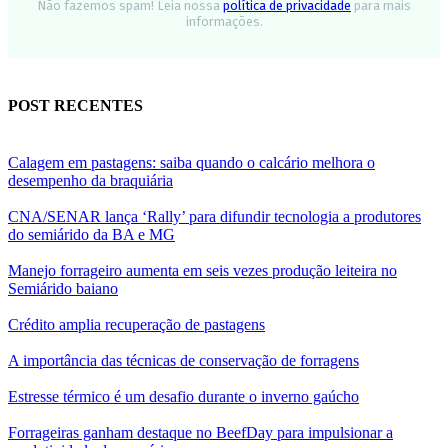
Não fazemos spam! Leia nossa
política de privacidade
para mais
informações.
POST RECENTES
Calagem em pastagens: saiba quando o calcário melhora o
desempenho da braquiária
CNA/SENAR lança ‘Rally’ para difundir tecnologia a produtores
do semiárido da BA e MG
Manejo forrageiro aumenta em seis vezes produção leiteira no
Semiárido baiano
Crédito amplia recuperação de pastagens
A importância das técnicas de conservação de forragens
Estresse térmico é um desafio durante o inverno gaúcho
Forrageiras ganham destaque no BeefDay para impulsionar a