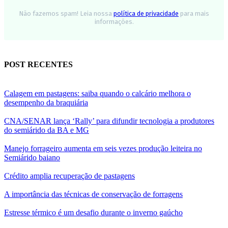
Não fazemos spam! Leia nossa
política de privacidade
para mais
informações.
POST RECENTES
Calagem em pastagens: saiba quando o calcário melhora o
desempenho da braquiária
CNA/SENAR lança ‘Rally’ para difundir tecnologia a produtores
do semiárido da BA e MG
Manejo forrageiro aumenta em seis vezes produção leiteira no
Semiárido baiano
Crédito amplia recuperação de pastagens
A importância das técnicas de conservação de forragens
Estresse térmico é um desafio durante o inverno gaúcho