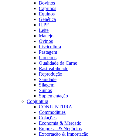
Bovinos
Caprinos
Equinos
Genética
ILPF
Leite
Manejo
Ovinos
Piscicultura
Pastagem
Parceiros
Qualidade da Carne
Rastreabilidade
Reprodução
Sanidade
Silagem
Suínos
Suplementação
Conjuntura
CONJUNTURA
Commoditties
Cotações
Economia & Mercado
Empresas & Negócios
Exportação & Importação