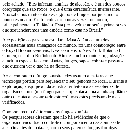
pelo achado. “Eles infectam aranhas de alçapão, e é um dos poucos
cordyceps que são roxos, o que é uma característica interessante.
Não sabemos muito sobre esse grupo de fungos porque é muito
pouco estudado. Ele foi coletado poucas vezes no mundo,
principalmente na Tailândia. Esta provavelmente será a primeira vez
que sequenciaremos uma espécie como esta no Brasil.”
A expedição ao país para estudar a Mata Atlântica, um dos
ecossistemas mais ameaçados do mundo, foi uma colaboração entre
o Royal Botanic Gardens, Kew Gardens, o New York Botanical
Garden, o Jardim Botânico do Rio de Janeiro e outras organizações
e incluiu especialistas em plantas, fungos, sapos, cobras e pássaros
que queriam ver o que há na floresta.
Ao encontrarem o fungo parasita, eles usaram a mais recente
tecnologia portátil para sequenciar o seu genoma no local. Durante a
exploração, a equipe ainda acredita ter feito mais descobertas de
organismos raros (um fungo parasita que ataca uma aranha-opilião e
outro que ataca besouros de esterco), mas estes precisam de mais
verificações.
Comportamento é diferente dos fungos zumbis
Os pesquisadores disseram que não há evidências de que o
organismo encontrado controle o comportamento das aranhas de
alçapão antes de matá-las, como seus parentes fungos formigas