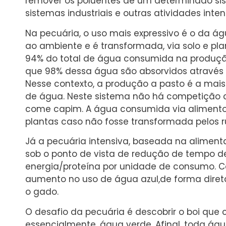
remover os poluentes de um determinado s
sistemas industriais e outras atividades int
Na pecuária, o uso mais expressivo é o da á
ao ambiente e é transformada, via solo e pla
94% do total de água consumida na produçã
que 98% dessa água são absorvidos através d
Nesse contexto, a produção a pasto é a mais
de água. Neste sistema não há competiçã
come capim. A água consumida via alimento 
plantas caso não fosse transformada pelos 
Já a pecuária intensiva, baseada na alimen
sob o ponto de vista de redução de tempo d
energia/proteína por unidade de consumo. C
aumento no uso de água azul,de forma diret
o gado.
O desafio da pecuária é descobrir o boi que 
essencialmente, água verde. Afinal, toda á