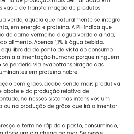
istema de produção, mais demandada em
ensivas e de transformação de produtos.
gua verde, aquela que naturalmente se integra
nta, em energia e proteína. A PH indica que
o de carne vermelha é água verde e ainda,
o alimento. Apenas 1,1% é água bebida.
 equilibrada do ponto de vista do consumo
o com a alimentação humana porque ninguém
se perderia via evapotranspiração das
ruminantes em proteína nobre.
tação com grãos, acaba sendo mais produtiva
e abate e da produção relativa de
ontudo, há nesses sistemas intensivos um
a ou na produção de grãos que irá alimentar
cresça e termine rápido a pasto, consumindo,
gua doce um dia chega ao mar. Se nesse