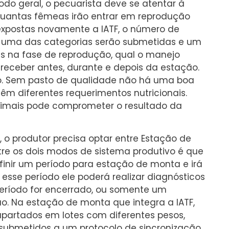
do geral, o pecuarista deve se atentar à
quantas fêmeas irão entrar em reprodução
 expostas novamente a IATF, o número de
da uma das categorias serão submetidas e um
s na fase de reprodução, qual o manejo
 receber antes, durante e depois da estação.
o. Sem pasto de qualidade não há uma boa
êm diferentes requerimentos nutricionais.
imais pode comprometer o resultado da
 o produtor precisa optar entre Estação de
tre os dois modos de sistema produtivo é que
finir um período para estação de monta e irá
 esse período ele poderá realizar diagnósticos
período for encerrado, ou somente um
o. Na estação de monta que integra a IATF,
 apartados em lotes com diferentes pesos,
o submetidos a um protocolo de sincronização