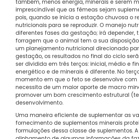
também, menos energia, minerais e serem me
imprescindível que as fêmeas sejam suplem
pois, quando se inicia a estação chuvosa o 
nutricionais para se reproduzir. O manejo nu
diferentes fases da gestação; irá depender
forragem que o animal tem a sua disposição.
um planejamento nutricional direcionado pa
gestação, os resultados no final do ciclo se
ser dividida em três terços: inicial, médio e
energético e de minerais é diferente. No terç
momento em que o feto se desenvolve com ma
necessita de um maior aporte de macro mine
promover um bom crescimento estrutural (te
desenvolvimento.
Uma maneira eficiente de suplementar as va
fornecimento de suplementos minerais protei
formulações dessa classe de suplementos. 
alinhamento de algumas informações da faz