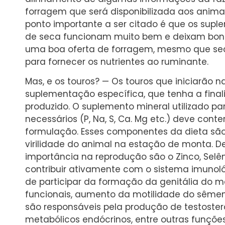
forragem que será disponibilizada aos animai
ponto importante a ser citado é que os supl
de seca funcionam muito bem e deixam bons
uma boa oferta de forragem, mesmo que sec
para fornecer os nutrientes ao ruminante.
Mas, e os touros? — Os touros que iniciarã
suplementação específica, que tenha a fina
produzido. O suplemento mineral utilizado pa
necessários (P, Na, S, Ca. Mg etc.) deve conte
formulação. Esses componentes da dieta são
virilidade do animal na estação de monta. D
importância na reprodução são o Zinco, Selê
contribuir ativamente com o sistema imuno
de participar da formação da genitália do 
funcionais, aumento da motilidade do sêmen,
são responsáveis pela produção de testoste
metabólicos endócrinos, entre outras funçõe