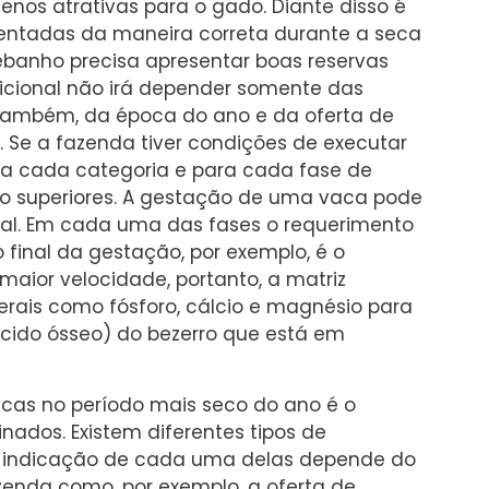
nos atrativas para o gado. Diante disso é
entadas da maneira correta durante a seca
rebanho precisa apresentar boas reservas
tricional não irá depender somente das
, também, da época do ano e da oferta de
 Se a fazenda tiver condições de executar
ra cada categoria e para cada fase de
rão superiores. A gestação de uma vaca pode
 final. Em cada uma das fases o requerimento
o final da gestação, por exemplo, é o
ior velocidade, portanto, a matriz
rais como fósforo, cálcio e magnésio para
cido ósseo) do bezerro que está em
cas no período mais seco do ano é o
nados. Existem diferentes tipos de
A indicação de cada uma delas depende do
enda como, por exemplo, a oferta de