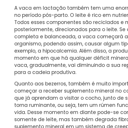
A vaca em lactação também tem uma enorme
no período pós-parto. O leite é rico em nutrien
Todos esses componentes são reciclados e m
posteriormente, direcionados para o leite. S
completa e balanceada, a vaca começará a m
organismo, podendo assim, causar algum tip
exemplo, a hipocalcemia. Além disso, a produ
momento em que há qualquer déficit mineral
vaca, gradualmente, vai diminuindo a sua r
para a cadeia produtiva.
Quanto aos bezerros, também é muito impor
começar a receber suplemento mineral no c
que já aprendam a visitar o cocho, junto de
torna ruminante, ou seja, tem um rúmen fun
vida. Desse momento em diante pode-se con
somente de leite, mas também degrada fibr
suplemento mineral em um sistema de creep