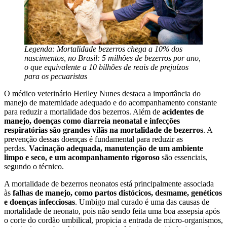
Legenda: Mortalidade bezerros chega a 10% dos
nascimentos, no Brasil: 5 milhões de bezerros por ano,
o que equivalente a 10 bilhões de reais de prejuízos
para os pecuaristas
O médico veterinário Herlley Nunes destaca a importância do
manejo de maternidade adequado e do acompanhamento constante
para reduzir a mortalidade dos bezerros. Além de
acidentes de
manejo, doenças como diarreia neonatal e infecções
respiratórias são grandes vilãs na mortalidade de bezerros
. A
prevenção dessas doenças é fundamental para reduzir as
perdas.
Vacinação adequada, manutenção de um ambiente
limpo e seco, e um acompanhamento rigoroso
são essenciais,
segundo o técnico.
A mortalidade de bezerros neonatos está principalmente associada
às
falhas de manejo, como partos distócicos, desmame, genéticos
e doenças infecciosas
. Umbigo mal curado é uma das causas de
mortalidade de neonato, pois não sendo feita uma boa assepsia após
o corte do cordão umbilical, propicia a entrada de micro-organismos,